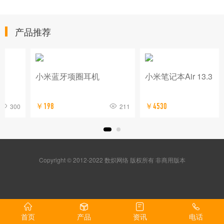
产品推荐
小米蓝牙项圈耳机
小米笔记本Air 13.3
0
￥198
211
￥4530
149
Copyright © 2012-2022 数炽网络 版权所有 非商用版本
首页
产品
资讯
电话